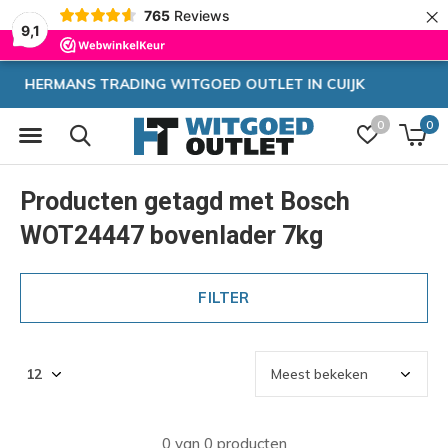
×
765
Reviews
9,1
CUIJK
Zeer hoge korting
0
0
Producten getagd met Bosch
WOT24447 bovenlader 7kg
FILTER
0 van 0 producten