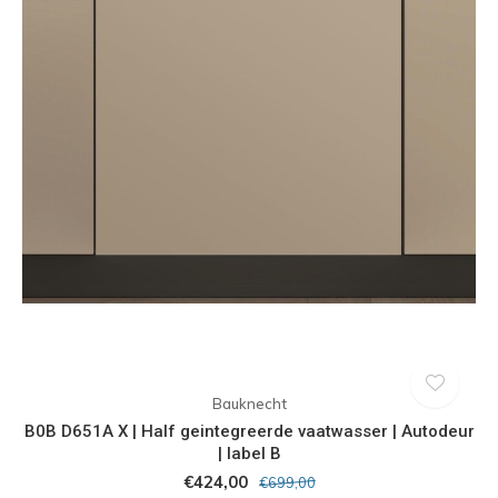
Bauknecht
B0B D651A X | Half geintegreerde vaatwasser | Autodeur
| label B
€424,00
€699,00