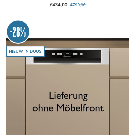
€434,00
€799,00
-28%
NIEUW IN DOOS