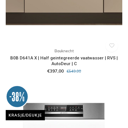
Bauknecht
B0B D641A X | Half geintegreerde vaatwasser | RVS |
AutoDeur | C
€397,00
€549,00
-38%
KRASJE/DEUKJE