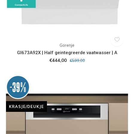
Gorenje
GI673A92X | Half geintegreerde vaatwasser | A
€444,00
€599,00
-39%
KRASJE/DEUKJE