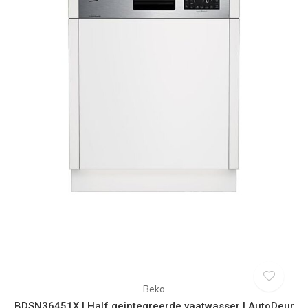
Beko
BDSN36451X | Half geintegreerde vaatwasser | AutoDeur