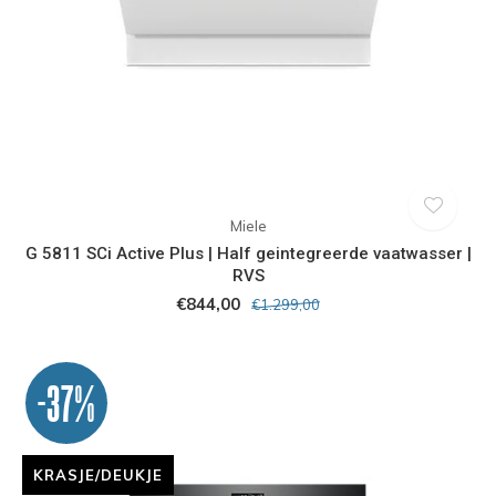
Miele
G 5811 SCi Active Plus | Half geintegreerde vaatwasser |
RVS
€844,00
€1.299,00
-37%
KRASJE/DEUKJE