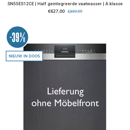
SN55ES12CE | Half geintegreerde vaatwasser | A klasse
€627,00
€999,00
-39%
NIEUW IN DOOS