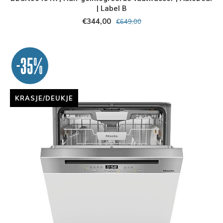
| Label B
€344,00
€649,00
-35%
KRASJE/DEUKJE