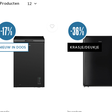
 Producten
-17%
-36%
NIEUW IN DOOS
KRASJE/DEUKJE
omado
Inventum