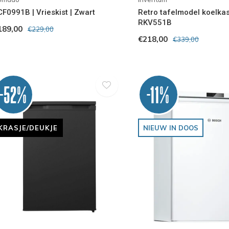
CF0991B | Vrieskist | Zwart
Retro tafelmodel koelkast
RKV551B
189,00
€229,00
€218,00
€339,00
-52%
-11%
KRASJE/DEUKJE
NIEUW IN DOOS