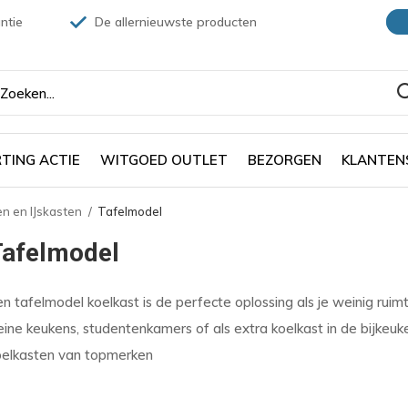
ntie
De allernieuwste producten
TING ACTIE
WITGOED OUTLET
BEZORGEN
KLANTEN
n en IJskasten
Tafelmodel
Tafelmodel
n tafelmodel koelkast is de perfecte oplossing als je weinig ruimt
eine keukens, studentenkamers of als extra koelkast in de bijkeuk
oelkasten van topmerken