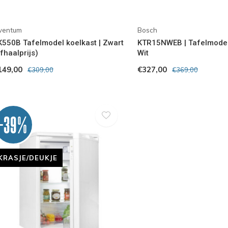
nventum
Bosch
K550B Tafelmodel koelkast | Zwart
KTR15NWEB | Tafelmodel 
fhaalprijs)
Wit
149,00
€327,00
€309,00
€369,00
-39%
KRASJE/DEUKJE