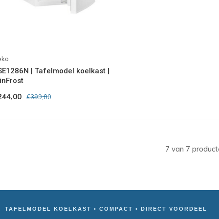
eko
SE1286N | Tafelmodel koelkast |
inFrost
244,00
€399,00
7 van 7 product
TAFELMODEL KOELKAST • COMPACT • DIRECT VOORDEEL