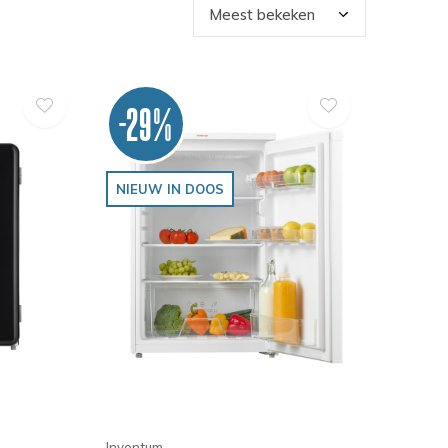
-29%
NIEUW IN DOOS
Inventum