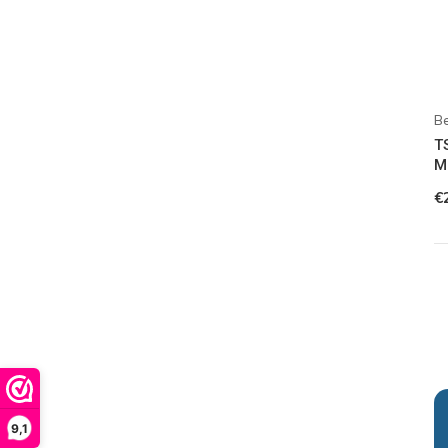
B
T
M
€
9,1