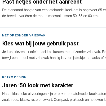
Past netjes onder het aanrecht
De standaard hoogte van een tafelmodel koelkast is ongeveer 85 cm.
de breedte variëren de maten meestal tussen 50, 55 en 60 cm.
MET OF ZONDER VRIESVAK
Kies wat bij jouw gebruik past
Je kunt kiezen uit tafelmodel koelkasten met of zonder vriesvak. E
terwijl een model met vriesvak handig is voor ijsblokjes, snacks of 
RETRO DESIGN
Jaren ’50 look met karakter
Naast klassieke uitvoeringen zijn er ook retro tafelmodel koelkasten i
zoals rood, blauw, roze en zwart. Compact, praktisch en net even l