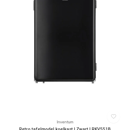
Inventum
Retro tafelmodel koelkast | Zwart | RKV551B