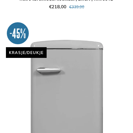
€218,00
€339,00
-45%
KRASJE/DEUKJE