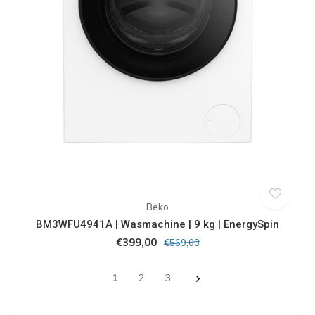
Beko
BM3WFU4941A | Wasmachine | 9 kg | EnergySpin
€399,00
€569,00
1
2
3