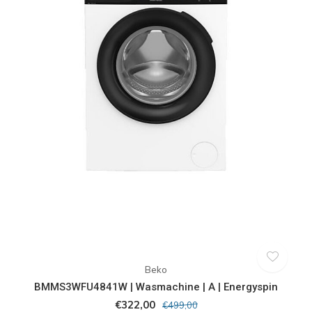
Beko
BMMS3WFU4841W | Wasmachine | A | Energyspin
€322,00
€499,00