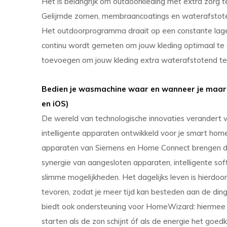
Het is belangrijk om outdoorkleding met extra zorg t
Gelijmde zomen, membraancoatings en waterafstotend
Het outdoorprogramma draait op een constante lage
continu wordt gemeten om jouw kleding optimaal te 
toevoegen om jouw kleding extra waterafstotend t
Bedien je wasmachine waar en wanneer je maar 
en iOS)
De wereld van technologische innovaties verandert 
intelligente apparaten ontwikkeld voor je smart home
apparaten van Siemens en Home Connect brengen deze 
synergie van aangesloten apparaten, intelligente sof
slimme mogelijkheden. Het dagelijks leven is hierdoor
tevoren, zodat je meer tijd kan besteden aan de din
biedt ook ondersteuning voor HomeWizard: hiermee 
starten als de zon schijnt óf als de energie het goed