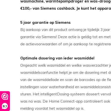
wasmachine, warmtepompdroger en was-droogcom
€100,- van Siemens cashback. Je kunt het appara
5 jaar garantie op Siemens
Bij aankoop van dit product ontvang je tijdelijk 3 ja
garantie via Siemens! Deze actie is geldig tot en met 
de actievoorwaarden of om je aankoop te registrere
Optimale dosering van ieder wasmiddel
Ongeacht welk wasmiddel en welke wasverzachter je g
wasmiddelscanfunctie helpt je om de dosering met de g
van de wasmiddellade en scan de barcodes op de f
instellingen voor waterhardheid en wasmiddelconsist
sturen. Het intelligentDosing-systeem doseert verv
was na was. De Home Connect-app controleert ook h
9,1
melding voordat het wasmiddel op is.