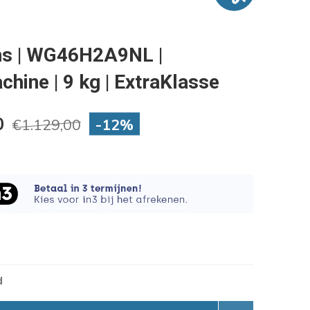
s | WG46H2A9NL |
hine | 9 kg | ExtraKlasse
0
-12%
€1.129,00
d