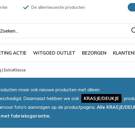
ntie
De allernieuwste producten
TING ACTIE
WITGOED OUTLET
BEZORGEN
KLANTEN
| ExtraKlasse
oducten maar ook nieuwe producten met alleen
et beschadigd. Daarnaast hebben we ook
KRASJE/DEUKJE
produ
iervoor foto's aanvragen op de productpagina.
Alle KRASJE/DEU
 met fabrieksgarantie.