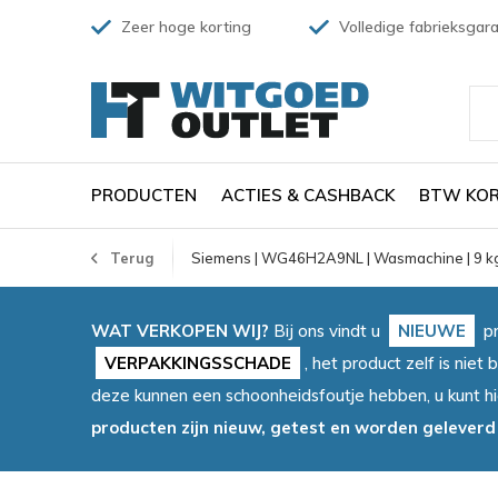
Zeer hoge korting
Volledige fabrieksgara
PRODUCTEN
ACTIES & CASHBACK
BTW KOR
Terug
Siemens | WG46H2A9NL | Wasmachine | 9 kg 
WAT VERKOPEN WIJ?
Bij ons vindt u
NIEUWE
pr
VERPAKKINGSSCHADE
, het product zelf is ni
deze kunnen een schoonheidsfoutje hebben, u kunt h
producten zijn nieuw, getest en worden geleverd