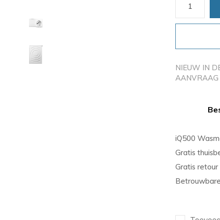
NIEUW IN D
AANVRAAG 
Bes
iQ500 Wasmac
Gratis thuis
Gratis retou
Betrouwbare
Toevoege