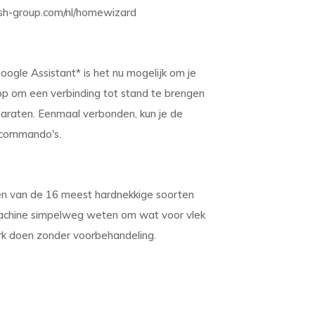
bsh-group.com/nl/homewizard
gle Assistant* is het nu mogelijk om je
p om een verbinding tot stand te brengen
paraten. Eenmaal verbonden, kun je de
kcommando's.
n van de 16 meest hardnekkige soorten
 machine simpelweg weten om wat voor vlek
rk doen zonder voorbehandeling.