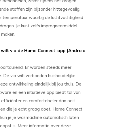
e behandelen, zeker tijdens het drogen.
e stoffen zijn bijzonder hittegevoelig.
 temperatuur waarbij de luchtvochtigheid
drogen. Je kunt zelfs impregneermiddel
e maken.
wilt via de Home Connect-app (Android
voortdurend. Er worden steeds meer
. De via wifi verbonden huishoudelijke
ontwikkeling eindelijk bij jou thuis. De
tware en een intuïtieve app biedt tal van
 efficiënter en comfortabeler dan ooit
gen die je echt graag doet. Home Connect
kun je je wasmachine automatisch laten
koopst is. Meer informatie over deze