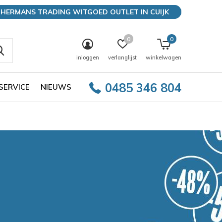
HERMANS TRADING WITGOED OUTLET IN CUIJK
0
0
inloggen
verlanglijst
winkelwagen
0485 346 804
SERVICE
NIEUWS