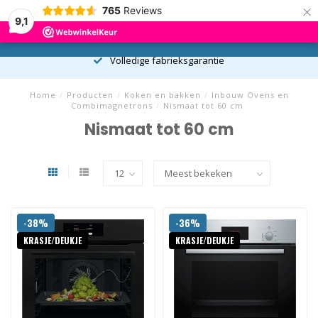
×
765
Reviews
9,1
0
MENU
De allernieuwste producten
Home
/
Producten
/
Koken en bakken
/
Inbouw Ovens en
Combimagnetrons
/
Nismaat tot 60 cm
Nismaat tot 60 cm
-38%
-36%
KRASJE/DEUKJE
KRASJE/DEUKJE