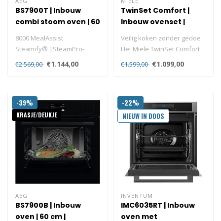
AEG
MIELE
BS7900T | Inbouw
TwinSet Comfort |
combi stoom oven | 60
Inbouw ovenset |
cm | SteamPro
Inbouw fornuis |
8000 MealAssist
Veilig koken zonder gedoe
Inductie | Zwart
Steamify® |SteamPro-
Het Miele TwinSet Comfort
functie
is gebouwd met veiligheid
€1.144,00
€1.099,00
€2.569,00
€1.599,00
Connectiviteit | WiFi
a..
Temperatuu..
-39%
-22%
KRASJE/DEUKJE
NIEUW IN DOOS
AEG
INVENTUM
BS7900B | Inbouw
IMC6035RT | Inbouw
oven | 60 cm |
oven met