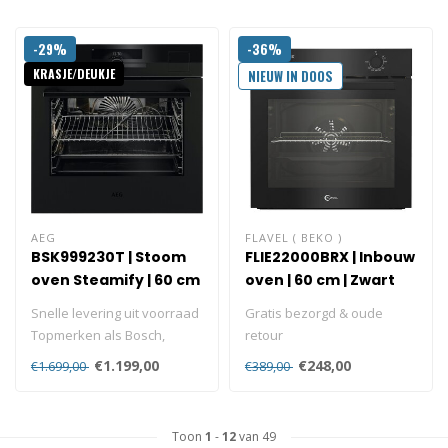
Gratis bezorgd..
-29%
-36%
KRASJE/DEUKJE
NIEUW IN DOOS
AEG
FLAVEL ( BEKO )
BSK999230T | Stoom
FLIE22000BRX | Inbouw
oven Steamify | 60 cm
oven | 60 cm | Zwart
| Mat Zwart
Snelle levering uit voorraad
Gratis bezorgd & oude
Topmerken als Bosch,
retour
Siemens, AEG en Inventum
Wij bezorgen gratis aan
€1.199,00
€248,00
€1.699,00
€389,00
dir..
huis en nemen je oude
oven..
Toon
1
-
12
van 49