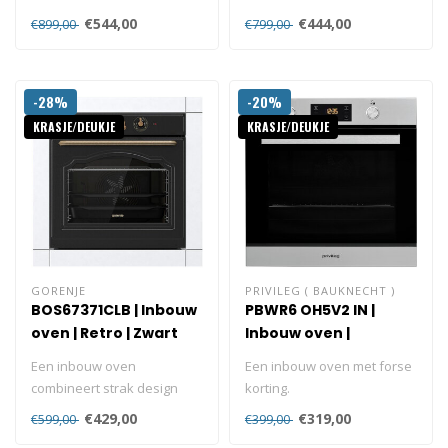
direct leverbaar, keurig op
€544,00
€444,00
€899,00
€799,00
afspr..
-28%
-20%
KRASJE/DEUKJE
KRASJE/DEUKJE
GORENJE
PRIVILEG ( BAUKNECHT )
BOS67371CLB | Inbouw
PBWR6 OH5V2 IN |
oven | Retro | Zwart
Inbouw oven |
Hydrolyse | 60 cm
Een inbouw oven
Een inbouw oven met forse
combineert strak design
korting.
met perfect bakresultaat.
Hetelucht oven
€429,00
€319,00
€599,00
€399,00
Ideaal voor wi..
Hydrolyse