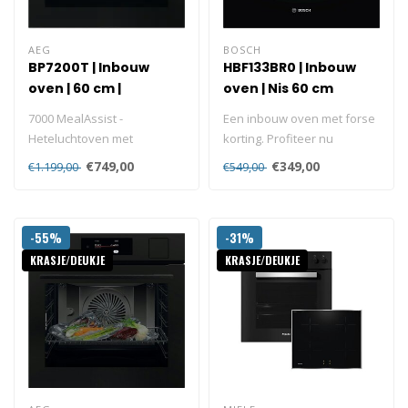
AEG
BOSCH
BP7200T | Inbouw
HBF133BR0 | Inbouw
oven | 60 cm |
oven | Nis 60 cm
Heteluchtoven
7000 MealAssist -
Een inbouw oven met forse
Pyrolyse
Heteluchtoven met
korting. Profiteer nu
pyrolysereiniging
Hetelucht Energiezuinig
€749,00
€349,00
€1.199,00
€549,00
Serie..
-55%
-31%
KRASJE/DEUKJE
KRASJE/DEUKJE