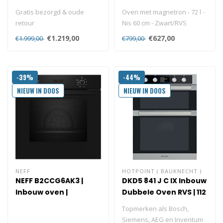
Hetelucht- en
magnetronfunctie |
Gratis bezorgd & oude
Oven met magnetron - 72 l -
stoomoven
60 cm
retour
Nis 60 cm - Zwart/RVS
Wij bezorgen gratis aan
€1.219,00
€627,00
€1.999,00
€799,00
huis en nemen je oude
oven..
-39%
-44%
NIEUW IN DOOS
NIEUW IN DOOS
NEFF
HOTPOINT ( BAUKNECHT )
NEFF B2CCG6AK3 |
DKD5 841 J C IX Inbouw
Inbouw oven |
Dubbele Oven RVS | 112
Pyrolyse
Liter |
Topmerken als Bosch,
Multifunctioneel
Siemens, AEG en Inventum