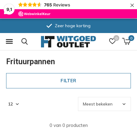
×
765
Reviews
9,1
Zeer hoge korting
0
0
Frituurpannen
FILTER
0 van 0 producten