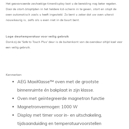
Het geavanceerde zeshoekige timerdisplay laat u de bereiding nog beter regelen.
Door de start-/stoptijden in het heldere lcd-scherm in te geven, start en stopt de
oven automatisch zoals u heeft ingesteld. Zo bent u zeker dat uw oven uiterst
nauwkeurig is, zelfs als u even niet in de buurt bent.
Lage deurtemperatuur voor veilig gebruik
Dankzij de 'Safe to Touch Plus' deur is de buitenkant van de ovendeur altijd koel voor
een veilig gebruik.
Kenmerken
AEG MaxiKlasse™ oven met de grootste
binnenruimte én bakplaat in zijn klasse.
Oven met geïntegreerde magnetron functie
Magnetronvermogen: 1000 W
Display met timer voor in- en uitschakeling,
tijdsaanduiding en temperatuurvoorstellen