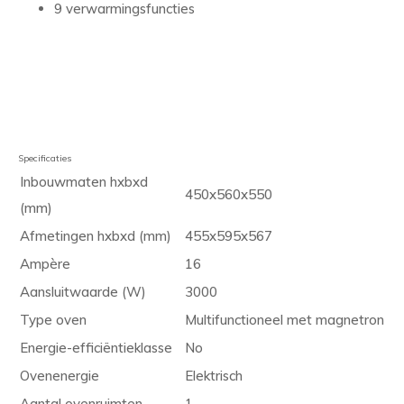
9 verwarmingsfuncties
Specificaties
Inbouwmaten hxbxd
450x560x550
(mm)
Afmetingen hxbxd (mm)
455x595x567
Ampère
16
Aansluitwaarde (W)
3000
Type oven
Multifunctioneel met magnetron
Energie-efficiëntieklasse
No
Ovenenergie
Elektrisch
Aantal ovenruimten
1