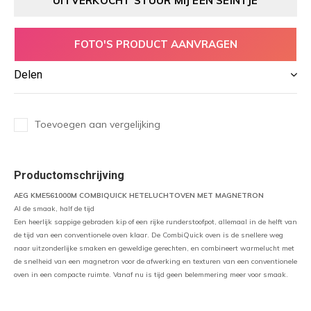
UITVERKOCHT STUUR MIJ EEN SEINTJE
FOTO'S PRODUCT AANVRAGEN
Delen
Toevoegen aan vergelijking
Productomschrijving
AEG KME561000M COMBIQUICK HETELUCHTOVEN MET MAGNETRON
Al de smaak, half de tijd
Een heerlijk sappige gebraden kip of een rijke runderstoofpot, allemaal in de helft van
de tijd van een conventionele oven klaar. De CombiQuick oven is de snellere weg
naar uitzonderlijke smaken en geweldige gerechten, en combineert warmelucht met
de snelheid van een magnetron voor de afwerking en texturen van een conventionele
oven in een compacte ruimte. Vanaf nu is tijd geen belemmering meer voor smaak.