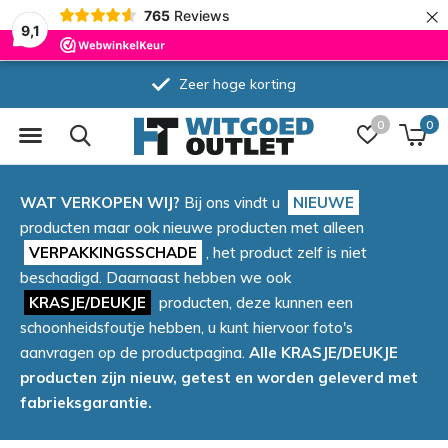
×
765
Reviews
9,1
Zeer hoge korting
0
0
WAT VERKOPEN WIJ?
Bij ons vindt u
NIEUWE
producten maar ook nieuwe producten met alleen
VERPAKKINGSSCHADE
, het product zelf is niet
beschadigd. Daarnaast hebben we ook
KRASJE/DEUKJE
producten, deze kunnen een
schoonheidsfoutje hebben, u kunt hiervoor foto's
aanvragen op de productpagina.
Alle KRASJE/DEUKJE
producten zijn nieuw, getest en worden geleverd met
fabrieksgarantie.