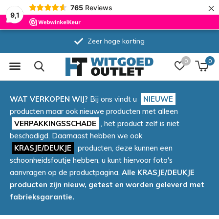
×
765
Reviews
9,1
Zeer hoge korting
0
0
WAT VERKOPEN WIJ?
Bij ons vindt u
NIEUWE
producten maar ook nieuwe producten met alleen
VERPAKKINGSSCHADE
, het product zelf is niet
beschadigd. Daarnaast hebben we ook
KRASJE/DEUKJE
producten, deze kunnen een
schoonheidsfoutje hebben, u kunt hiervoor foto's
aanvragen op de productpagina.
Alle KRASJE/DEUKJE
producten zijn nieuw, getest en worden geleverd met
fabrieksgarantie.