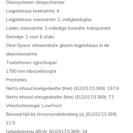
Deursysteem: sleepscharnier
Legplateaus koelruimte: 4
Legplateaus vriesruimte: 2, veiligheidsglas
Lades vriesruimte: 3 volledige breedte, transparant
Eierrekje: 1 voor 6 stuks
Flexi-Space: uitneembare glazen legplateaus in de
diepvriesruimte
Toebehoren: rijpschraper
1780 mm inbouwhoogte
Prestaties
Netto inhoud koelgedeelte (liter) (EU2017/1369): 197.9
Netto inhoud vriesgedeelte (liter) (EU2017/1369): 73
Vriestechnologie: LowFrost
Bewaartijd bij stroomonderbreking (u) (EU2017/1369):
11.5
Geluidsniveau dB(A) (EU2017/1369): 34