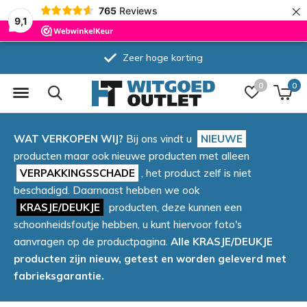
×
765
Reviews
9,1
Zeer hoge korting
0
0
WAT VERKOPEN WIJ?
Bij ons vindt u
NIEUWE
producten maar ook nieuwe producten met alleen
VERPAKKINGSSCHADE
, het product zelf is niet
beschadigd. Daarnaast hebben we ook
KRASJE/DEUKJE
producten, deze kunnen een
schoonheidsfoutje hebben, u kunt hiervoor foto's
aanvragen op de productpagina.
Alle KRASJE/DEUKJE
producten zijn nieuw, getest en worden geleverd met
fabrieksgarantie.