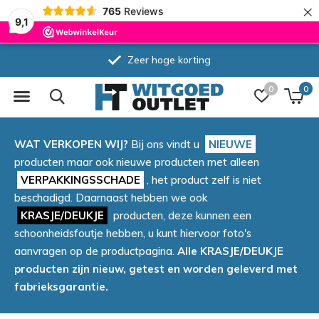
×
765
Reviews
9,1
Zeer hoge korting
0
0
WAT VERKOPEN WIJ?
Bij ons vindt u
NIEUWE
producten maar ook nieuwe producten met alleen
VERPAKKINGSSCHADE
, het product zelf is niet
beschadigd. Daarnaast hebben we ook
KRASJE/DEUKJE
producten, deze kunnen een
schoonheidsfoutje hebben, u kunt hiervoor foto's
aanvragen op de productpagina.
Alle KRASJE/DEUKJE
producten zijn nieuw, getest en worden geleverd met
fabrieksgarantie.