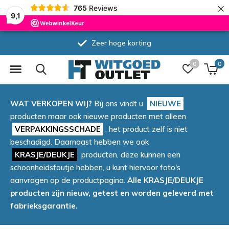
×
765
Reviews
9,1
Zeer hoge korting
0
0
WAT VERKOPEN WIJ?
Bij ons vindt u
NIEUWE
producten maar ook nieuwe producten met alleen
VERPAKKINGSSCHADE
, het product zelf is niet
beschadigd. Daarnaast hebben we ook
KRASJE/DEUKJE
producten, deze kunnen een
schoonheidsfoutje hebben, u kunt hiervoor foto's
aanvragen op de productpagina.
Alle KRASJE/DEUKJE
producten zijn nieuw, getest en worden geleverd met
fabrieksgarantie.