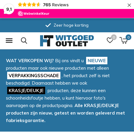
×
765
Reviews
9,1
Zeer hoge korting
0
0
WAT VERKOPEN WIJ?
Bij ons vindt u
NIEUWE
producten maar ook nieuwe producten met alleen
VERPAKKINGSSCHADE
, het product zelf is niet
beschadigd. Daarnaast hebben we ook
KRASJE/DEUKJE
producten, deze kunnen een
schoonheidsfoutje hebben, u kunt hiervoor foto's
aanvragen op de productpagina.
Alle KRASJE/DEUKJE
producten zijn nieuw, getest en worden geleverd met
fabrieksgarantie.