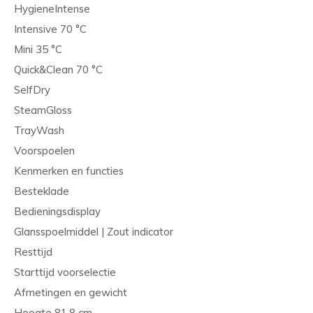
HygieneIntense
Intensive 70 °C
Mini 35 °C
Quick&Clean 70 °C
SelfDry
SteamGloss
TrayWash
Voorspoelen
Kenmerken en functies
Besteklade
Bedieningsdisplay
Glansspoelmiddel | Zout indicator
Resttijd
Starttijd voorselectie
Afmetingen en gewicht
Hoogte 81,8 cm