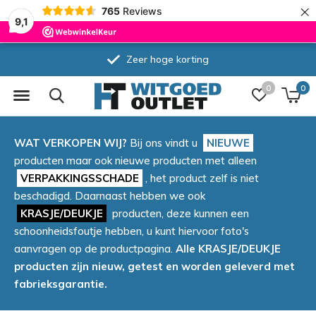
×
765
Reviews
9,1
Zeer hoge korting
0
0
WAT VERKOPEN WIJ?
Bij ons vindt u
NIEUWE
producten maar ook nieuwe producten met alleen
VERPAKKINGSSCHADE
, het product zelf is niet
beschadigd. Daarnaast hebben we ook
KRASJE/DEUKJE
producten, deze kunnen een
schoonheidsfoutje hebben, u kunt hiervoor foto's
aanvragen op de productpagina.
Alle KRASJE/DEUKJE
producten zijn nieuw, getest en worden geleverd met
fabrieksgarantie.