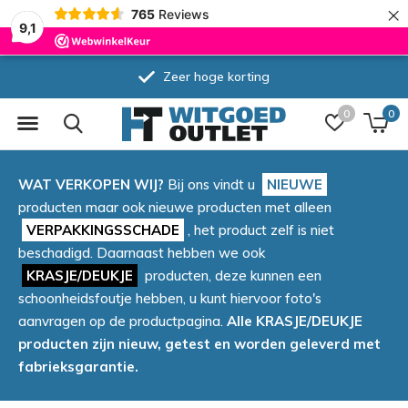
×
765
Reviews
9,1
Zeer hoge korting
0
0
WAT VERKOPEN WIJ?
Bij ons vindt u
NIEUWE
producten maar ook nieuwe producten met alleen
VERPAKKINGSSCHADE
, het product zelf is niet
beschadigd. Daarnaast hebben we ook
KRASJE/DEUKJE
producten, deze kunnen een
schoonheidsfoutje hebben, u kunt hiervoor foto's
aanvragen op de productpagina.
Alle KRASJE/DEUKJE
producten zijn nieuw, getest en worden geleverd met
fabrieksgarantie.