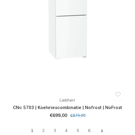
Liebherr
CNc 5703 | Koelvriescombinatie | Nofrost | NoFrost
€699,00
€979,00
1
2
3
4
5
6