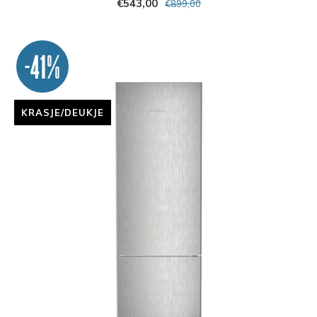
€543,00
€899,00
-41%
KRASJE/DEUKJE