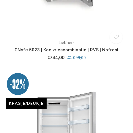
Liebherr
CNsfc 5023 | Koelvriescombinatie | RVS | Nofrost
€744,00
€1.099,00
-32%
KRASJE/DEUKJE