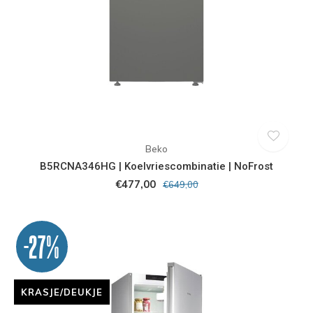
Beko
B5RCNA346HG | Koelvriescombinatie | NoFrost
€477,00
€649,00
-27%
KRASJE/DEUKJE