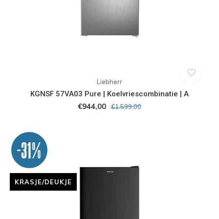
Liebherr
KGNSF 57VA03 Pure | Koelvriescombinatie | A
€944,00
€1.599,00
-31%
KRASJE/DEUKJE