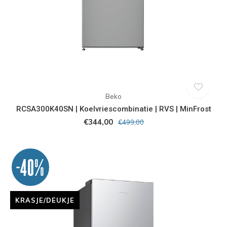
Beko
RCSA300K40SN | Koelvriescombinatie | RVS | MinFrost
€344,00
€499,00
-40%
KRASJE/DEUKJE