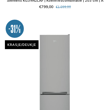
Siemens KG39N2LAF | Koelvriescombinatie | 203 cm | A
€799,00
€1.099,00
-31%
KRASJE/DEUKJE