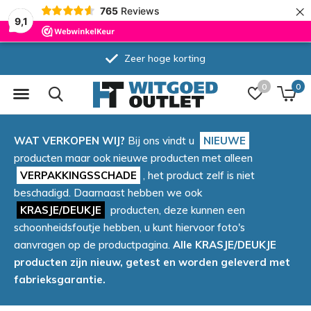
×
765
Reviews
9,1
Zeer hoge korting
0
0
WAT VERKOPEN WIJ?
Bij ons vindt u
NIEUWE
producten maar ook nieuwe producten met alleen
VERPAKKINGSSCHADE
, het product zelf is niet
beschadigd. Daarnaast hebben we ook
KRASJE/DEUKJE
producten, deze kunnen een
schoonheidsfoutje hebben, u kunt hiervoor foto's
aanvragen op de productpagina.
Alle KRASJE/DEUKJE
producten zijn nieuw, getest en worden geleverd met
fabrieksgarantie.