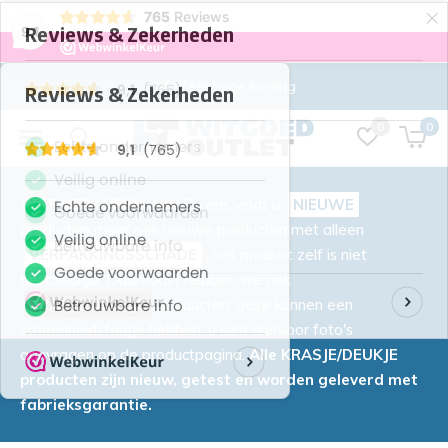
×
765
Reviews
9,1
Zeer hoge korting
0
0
WAT VERKOPEN WIJ?
Bij ons vindt u
NIEUWE
producten maar ook nieuwe producten met alleen
VERPAKKINGSSCHADE
, het product zelf is niet
beschadigd. Daarnaast hebben we ook
KRASJE/DEUKJE
producten, deze kunnen een
schoonheidsfoutje hebben, u kunt hiervoor foto's
aanvragen op de productpagina.
Alle KRASJE/DEUKJE
producten zijn nieuw, getest en worden geleverd met
fabrieksgarantie.