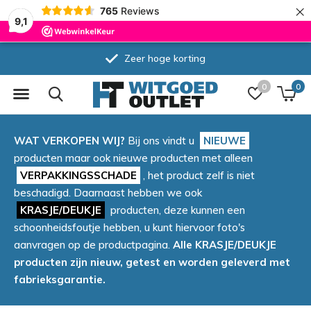
×
765
Reviews
9,1
Zeer hoge korting
0
0
WAT VERKOPEN WIJ?
Bij ons vindt u
NIEUWE
producten maar ook nieuwe producten met alleen
VERPAKKINGSSCHADE
, het product zelf is niet
beschadigd. Daarnaast hebben we ook
KRASJE/DEUKJE
producten, deze kunnen een
schoonheidsfoutje hebben, u kunt hiervoor foto's
aanvragen op de productpagina.
Alle KRASJE/DEUKJE
producten zijn nieuw, getest en worden geleverd met
fabrieksgarantie.