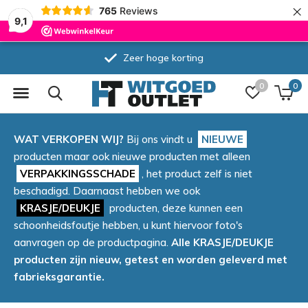
×
765
Reviews
9,1
Zeer hoge korting
0
0
WAT VERKOPEN WIJ?
Bij ons vindt u
NIEUWE
producten maar ook nieuwe producten met alleen
VERPAKKINGSSCHADE
, het product zelf is niet
beschadigd. Daarnaast hebben we ook
KRASJE/DEUKJE
producten, deze kunnen een
schoonheidsfoutje hebben, u kunt hiervoor foto's
aanvragen op de productpagina.
Alle KRASJE/DEUKJE
producten zijn nieuw, getest en worden geleverd met
fabrieksgarantie.