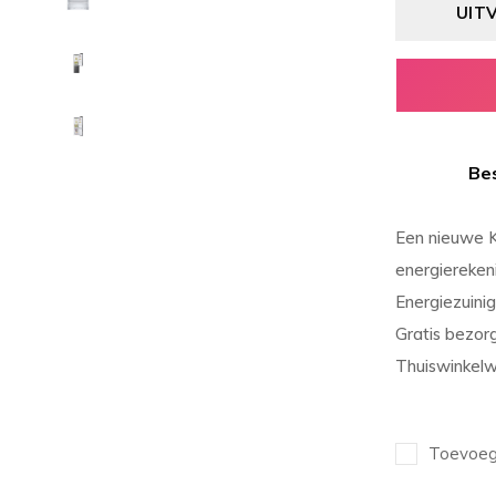
UIT
Bes
Een nieuwe K
energiereken
Energiezuinig
Gratis bezor
Thuiswinkel
Toevoege