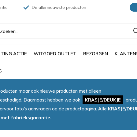
ntie
De allernieuwste producten
TING ACTIE
WITGOED OUTLET
BEZORGEN
KLANTEN
S
oducten maar ook nieuwe producten met alleen
et beschadigd. Daarnaast hebben we ook
KRASJE/DEUKJE
produ
iervoor foto's aanvragen op de productpagina.
Alle KRASJE/DEU
 met fabrieksgarantie.