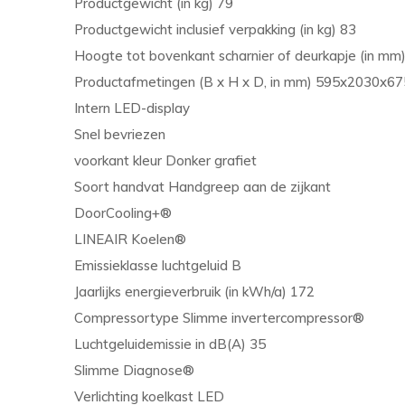
Productgewicht (in kg) 79
Productgewicht inclusief verpakking (in kg) 83
Hoogte tot bovenkant scharnier of deurkapje (in mm
Productafmetingen (B x H x D, in mm) 595x2030x67
Intern LED-display
Snel bevriezen
voorkant kleur Donker grafiet
Soort handvat Handgreep aan de zijkant
DoorCooling+®
LINEAIR Koelen®
Emissieklasse luchtgeluid B
Jaarlijks energieverbruik (in kWh/a) 172
Compressortype Slimme invertercompressor®
Luchtgeluidemissie in dB(A) 35
Slimme Diagnose®
Verlichting koelkast LED