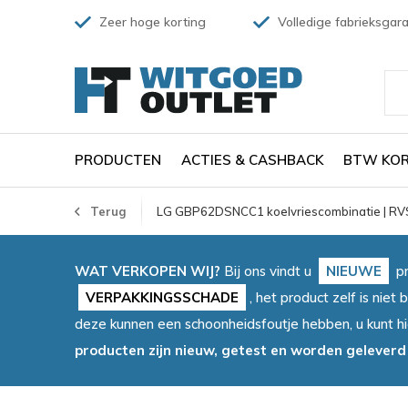
Zeer hoge korting
Volledige fabrieksgara
PRODUCTEN
ACTIES & CASHBACK
BTW KOR
Terug
LG GBP62DSNCC1 koelvriescombinatie | RV
WAT VERKOPEN WIJ?
Bij ons vindt u
NIEUWE
pr
VERPAKKINGSSCHADE
, het product zelf is ni
deze kunnen een schoonheidsfoutje hebben, u kunt h
producten zijn nieuw, getest en worden geleverd