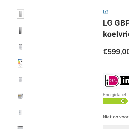
LG
LG GB
koelvr
€599,0
Energielabel
Niet op voo