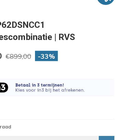
P62DSNCC1
iescombinatie | RVS
0
-33%
€899,00
rraad