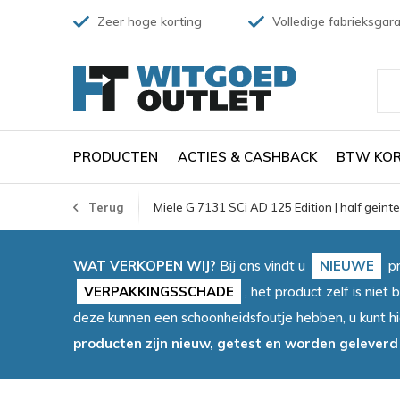
Zeer hoge korting
Volledige fabrieksgara
PRODUCTEN
ACTIES & CASHBACK
BTW KOR
Terug
Miele G 7131 SCi AD 125 Edition | half gein
WAT VERKOPEN WIJ?
Bij ons vindt u
NIEUWE
pr
VERPAKKINGSSCHADE
, het product zelf is ni
deze kunnen een schoonheidsfoutje hebben, u kunt h
producten zijn nieuw, getest en worden geleverd