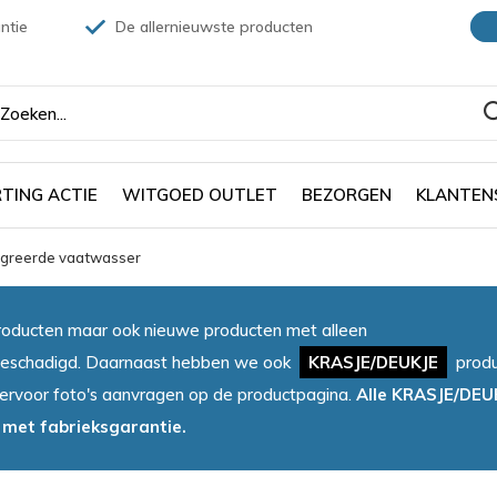
ntie
De allernieuwste producten
TING ACTIE
WITGOED OUTLET
BEZORGEN
KLANTEN
tegreerde vaatwasser
oducten maar ook nieuwe producten met alleen
et beschadigd. Daarnaast hebben we ook
KRASJE/DEUKJE
produ
iervoor foto's aanvragen op de productpagina.
Alle KRASJE/DEU
 met fabrieksgarantie.