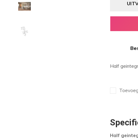
UIT
Bes
Half geinteg
Toevoege
Specifi
Half geinte