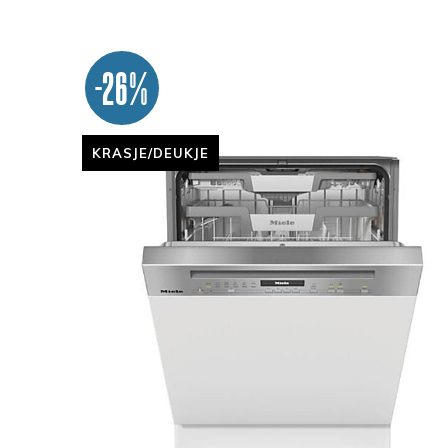
-26%
KRASJE/DEUKJE