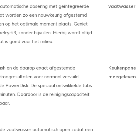
e automatische dosering met geïntegreerde
vaatwasser
aat worden zo een nauwkeurig afgestemd
en op het optimale moment plaats. Geniet
cycli3, zonder bijvullen. Hierbij wordt altijd
 is goed voor het milieu.
sh en de daarop exact afgestemde
Keukenpane
 droogresultaten voor normaal vervuild
meegelever
 de PowerDisk. De speciaal ontwikkelde tabs
nuten. Daardoor is de reinigingscapaciteit
baar.
 de vaatwasser automatisch open zodat een