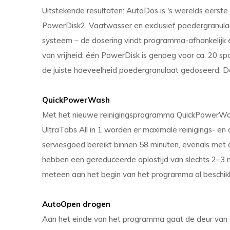
Uitstekende resultaten: AutoDos is 's werelds eerst
PowerDisk2. Vaatwasser en exclusief poedergranul
systeem – de dosering vindt programma-afhankelijk 
van vrijheid: één PowerDisk is genoeg voor ca. 20 spoel
de juiste hoeveelheid poedergranulaat gedoseerd. Dat
QuickPowerWash
Met het nieuwe reinigingsprogramma QuickPowerWa
UltraTabs All in 1 worden er maximale reinigings- en
serviesgoed bereikt binnen 58 minuten, evenals met
hebben een gereduceerde oplostijd van slechts 2–3 mi
meteen aan het begin van het programma al beschik
AutoOpen drogen
Aan het einde van het programma gaat de deur van