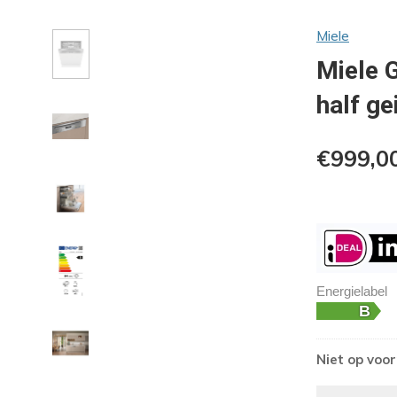
Miele
Miele G
half g
€999,0
Energielabel
Niet op voo