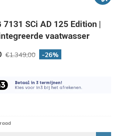
 7131 SCi AD 125 Edition |
eintegreerde vaatwasser
0
-26%
€1.349,00
rraad