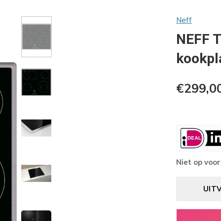
Neff
NEFF T
kookpl
€299,0
Niet op voo
UIT