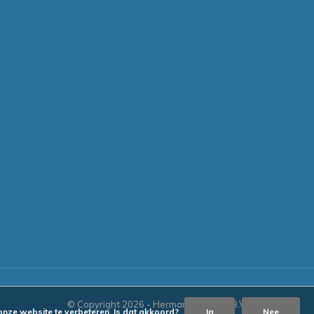
© Copyright
2026
- Hermans Trading B.V.
onze website te verbeteren. Is dat akkoord?
Ja
Nee