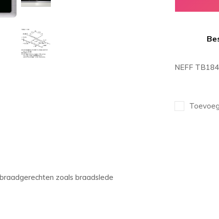
Bes
NEFF TB1842
Toevoege
 braadgerechten zoals braadslede