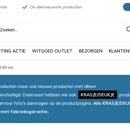
ntie
De allernieuwste producten
TING ACTIE
WITGOED OUTLET
BEZORGEN
KLANTEN
t 60 cm
oducten maar ook nieuwe producten met alleen
et beschadigd. Daarnaast hebben we ook
KRASJE/DEUKJE
produ
iervoor foto's aanvragen op de productpagina.
Alle KRASJE/DEU
 met fabrieksgarantie.