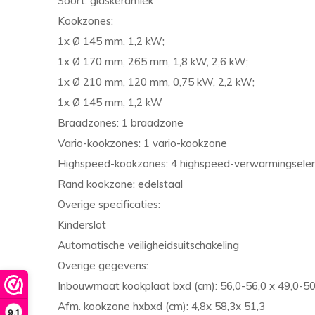
Soort: glaskeramiek
Kookzones:
1x Ø 145 mm, 1,2 kW;
1x Ø 170 mm, 265 mm, 1,8 kW, 2,6 kW;
1x Ø 210 mm, 120 mm, 0,75 kW, 2,2 kW;
1x Ø 145 mm, 1,2 kW
Braadzones: 1 braadzone
Vario-kookzones: 1 vario-kookzone
Highspeed-kookzones: 4 highspeed-verwarmingsel
Rand kookzone: edelstaal
Overige specificaties:
Kinderslot
Automatische veiligheidsuitschakeling
Overige gegevens:
Inbouwmaat kookplaat bxd (cm): 56,0-56,0 x 49,0-50
Afm. kookzone hxbxd (cm): 4,8x 58,3x 51,3
9,1