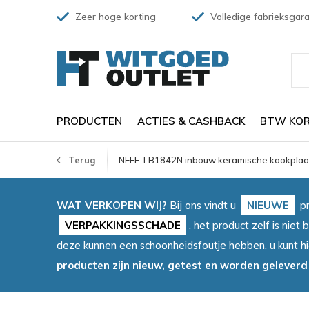
Zeer hoge korting
Volledige fabrieksgara
PRODUCTEN
ACTIES & CASHBACK
BTW KOR
Terug
NEFF TB1842N inbouw keramische kookplaa
WAT VERKOPEN WIJ?
Bij ons vindt u
NIEUWE
pr
VERPAKKINGSSCHADE
, het product zelf is ni
deze kunnen een schoonheidsfoutje hebben, u kunt h
producten zijn nieuw, getest en worden geleverd