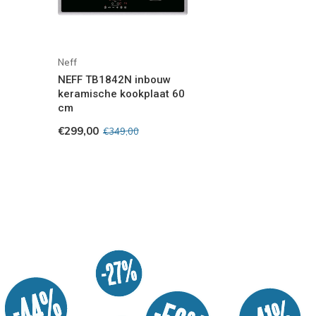
Neff
NEFF TB1842N inbouw
keramische kookplaat 60
cm
€299,00
€349,00