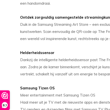
een handomdraai.
Ontdek zorgvuldig samengestelde streamingkun
Duik in de Samsung Streaming Art Store – een exclus
kunstwerken. Scan eenvoudig de QR-code op The Fra
een wereld vol inspirerende kunst, rechtstreeks op je
Helderheidssensor
Dankzij de intelligente helderheidssensor past The 
aan. Zodra je de kamer binnenkomt, verschijnt je kuns
vertrekt, schakelt hij vanzelf uit om energie te bespa
Samsung Tizen OS
Meer entertainment met Samsung Tizen OS
Haal meer uit je TV met de nieuwste apps en dienst
9,1
TV-zenders en duizenden films met Samsung TV Plu