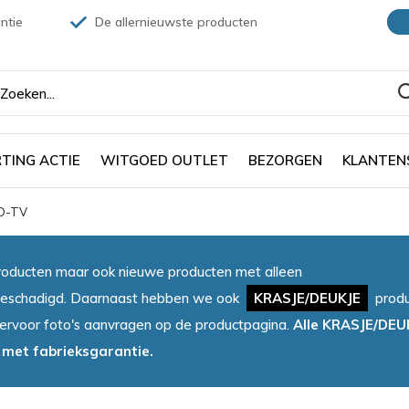
ntie
De allernieuwste producten
TING ACTIE
WITGOED OUTLET
BEZORGEN
KLANTEN
ED-TV
oducten maar ook nieuwe producten met alleen
et beschadigd. Daarnaast hebben we ook
KRASJE/DEUKJE
produ
iervoor foto's aanvragen op de productpagina.
Alle KRASJE/DEU
 met fabrieksgarantie.