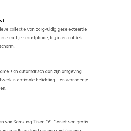
st
ieve collectie van zorgvuldig geselecteerde
me met je smartphone, log in en ontdek
 scherm.
Frame zich automatisch aan zijn omgeving
twerk in optimale belichting – en wanneer je
ren.
en van Samsung Tizen OS. Geniet van gratis
s en naadloos cloud gaming met Gaming