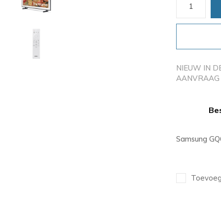
NIEUW IN D
AANVRAAG 
Bes
Samsung GQ6
Toevoege