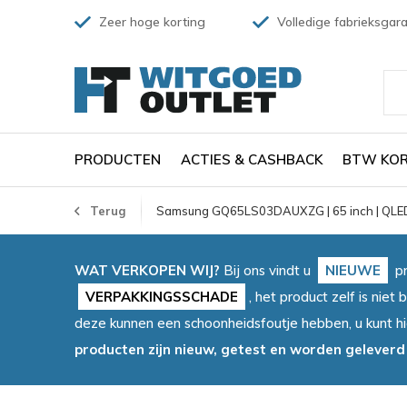
Zeer hoge korting
Volledige fabrieksgara
PRODUCTEN
ACTIES & CASHBACK
BTW KOR
Terug
Samsung GQ65LS03DAUXZG | 65 inch | QL
WAT VERKOPEN WIJ?
Bij ons vindt u
NIEUWE
pr
VERPAKKINGSSCHADE
, het product zelf is ni
deze kunnen een schoonheidsfoutje hebben, u kunt h
producten zijn nieuw, getest en worden geleverd