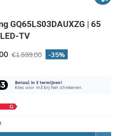
ng GQ65LS03DAUXZG | 65
 QLED-TV
,00
-35%
€1.599,00
d