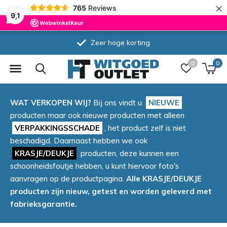
×
765
Reviews
9,1
Zeer hoge korting
0
0
WAT VERKOPEN WIJ?
Bij ons vindt u
NIEUWE
producten maar ook nieuwe producten met alleen
VERPAKKINGSSCHADE
, het product zelf is niet
beschadigd. Daarnaast hebben we ook
KRASJE/DEUKJE
producten, deze kunnen een
schoonheidsfoutje hebben, u kunt hiervoor foto's
aanvragen op de productpagina.
Alle KRASJE/DEUKJE
producten zijn nieuw, getest en worden geleverd met
fabrieksgarantie.