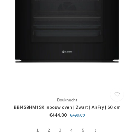
Bauknecht
BBI4S8HM1SK inbouw oven | Zwart | AirFry | 60 cm
€444,00
€799,00
1
2
3
4
5