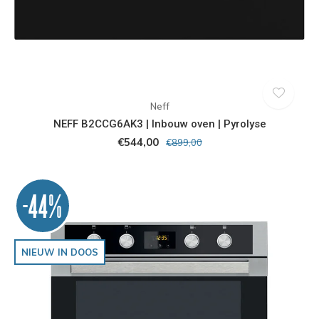
Neff
NEFF B2CCG6AK3 | Inbouw oven | Pyrolyse
€544,00
€899,00
-44%
NIEUW IN DOOS