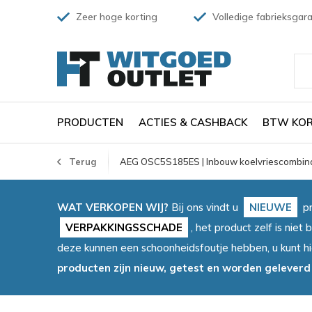
Zeer hoge korting
Volledige fabrieksgara
PRODUCTEN
ACTIES & CASHBACK
BTW KOR
Terug
AEG OSC5S185ES | Inbouw koelvriescombina
WAT VERKOPEN WIJ?
Bij ons vindt u
NIEUWE
pr
VERPAKKINGSSCHADE
, het product zelf is ni
deze kunnen een schoonheidsfoutje hebben, u kunt h
producten zijn nieuw, getest en worden geleverd