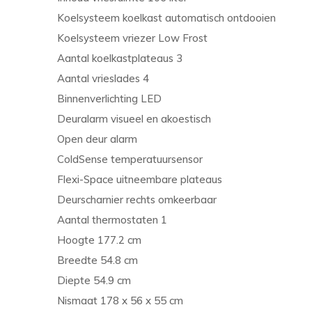
Koelsysteem koelkast automatisch ontdooien
Koelsysteem vriezer Low Frost
Aantal koelkastplateaus 3
Aantal vrieslades 4
Binnenverlichting LED
Deuralarm visueel en akoestisch
Open deur alarm
ColdSense temperatuursensor
Flexi-Space uitneembare plateaus
Deurscharnier rechts omkeerbaar
Aantal thermostaten 1
Hoogte 177.2 cm
Breedte 54.8 cm
Diepte 54.9 cm
Nismaat 178 x 56 x 55 cm