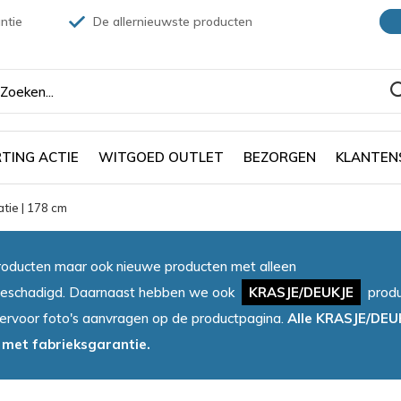
ntie
De allernieuwste producten
TING ACTIE
WITGOED OUTLET
BEZORGEN
KLANTEN
tie | 178 cm
oducten maar ook nieuwe producten met alleen
et beschadigd. Daarnaast hebben we ook
KRASJE/DEUKJE
produ
iervoor foto's aanvragen op de productpagina.
Alle KRASJE/DEU
 met fabrieksgarantie.