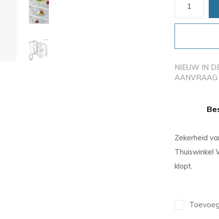
NIEUW IN D
AANVRAAG 
Bes
Zekerheid v
Thuiswinkel 
klopt.
Toevoege