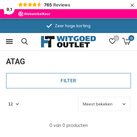
×
765
Reviews
9,1
Zeer hoge korting
0
0
ATAG
FILTER
0 van 0 producten