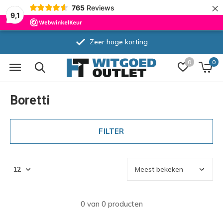
×
765
Reviews
9,1
Zeer hoge korting
0
0
Boretti
FILTER
0 van 0 producten