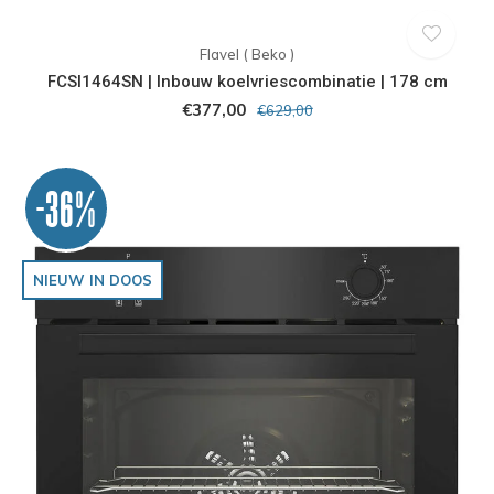
Flavel ( Beko )
FCSI1464SN | Inbouw koelvriescombinatie | 178 cm
€377,00
€629,00
-36%
NIEUW IN DOOS