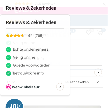
×
765
Reviews
9,1
Zeer hoge korting
0
0
Flavel ( Beko )
FILTER
-40%