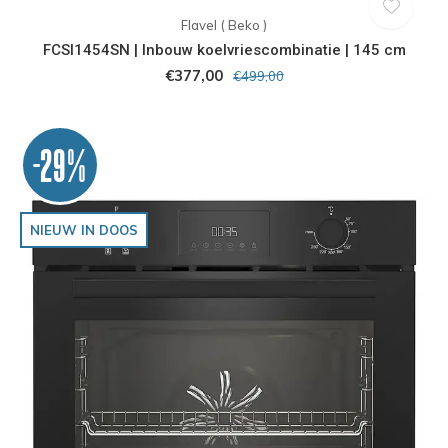
Flavel ( Beko )
FCSI1454SN | Inbouw koelvriescombinatie | 145 cm
€377,00
€499,00
-29%
NIEUW IN DOOS