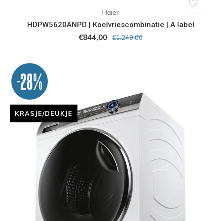
Haier
HDPW5620ANPD | Koelvriescombinatie | A label
€844,00
€1.249,00
-28%
KRASJE/DEUKJE