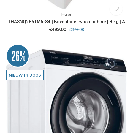
Haier
THASNQ286TM5-84 | Bovenlader wasmachine | 8 kg | A
€499,00
€679,00
-26%
NIEUW IN DOOS