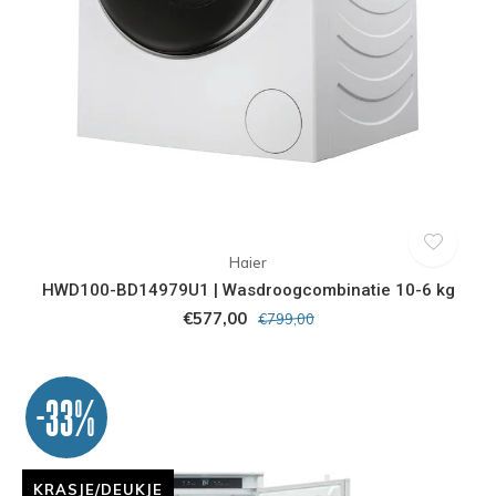
Haier
HWD100-BD14979U1 | Wasdroogcombinatie 10-6 kg
€577,00
€799,00
-33%
KRASJE/DEUKJE