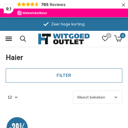
×
765
Reviews
9,1
Zeer hoge korting
0
0
Haier
FILTER
-39%