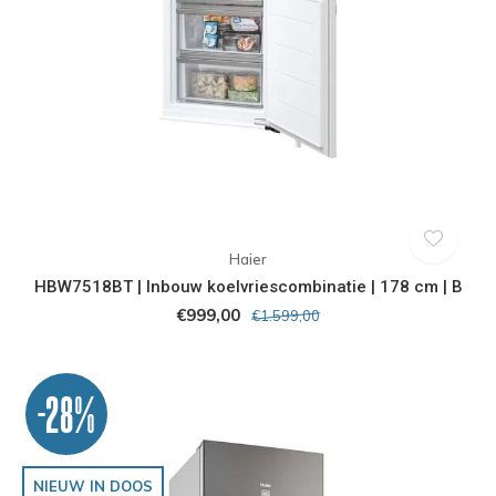
Haier
HBW7518BT | Inbouw koelvriescombinatie | 178 cm | B
€999,00
€1.599,00
-28%
NIEUW IN DOOS