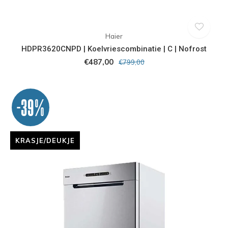
Haier
HDPR3620CNPD | Koelvriescombinatie | C | Nofrost
€487,00
€799,00
-39%
KRASJE/DEUKJE