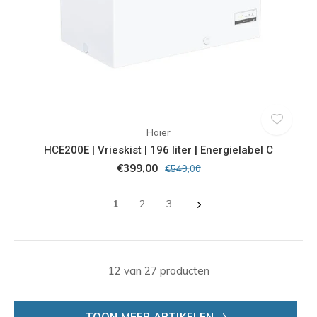
Haier
HCE200E | Vrieskist | 196 liter | Energielabel C
€399,00
€549,00
1
2
3
12 van 27 producten
TOON MEER ARTIKELEN