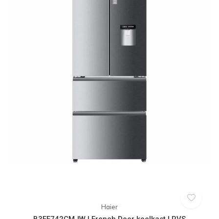
Haier
B3FE742CMJW | French Door koelkast | RVS