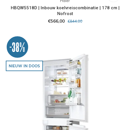
Haier
HBQW5518D | Inbouw koelvreiscombinatie | 178 cm |
Nofrost
€566,00
€844,00
-38%
NIEUW IN DOOS