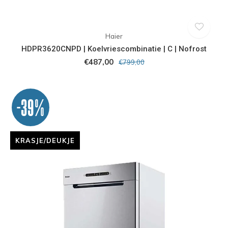
Haier
HDPR3620CNPD | Koelvriescombinatie | C | Nofrost
€487,00
€799,00
-39%
KRASJE/DEUKJE