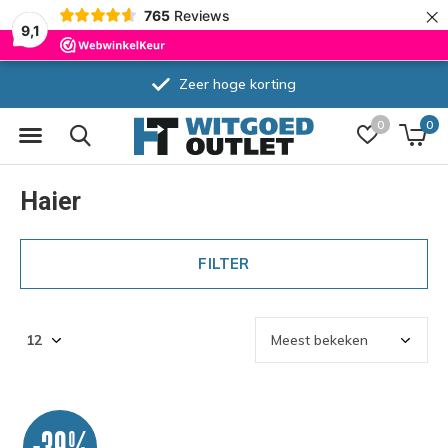
×
765
Reviews
9,1
Zeer hoge korting
0
0
Haier
FILTER
-39%