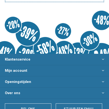
Klantenservice
Mijn account
Openingstijden
Over ons
BEL ONS
STUUR EEN EMAIL