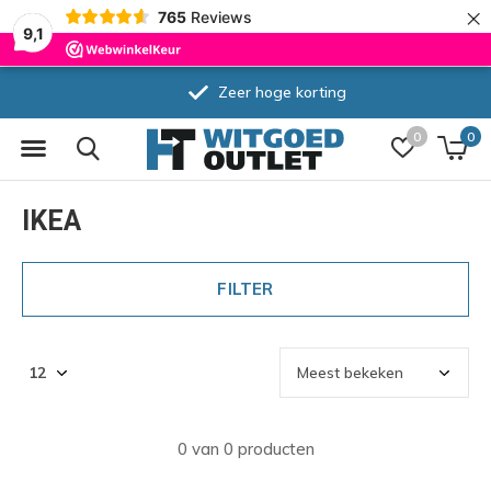
×
765
Reviews
9,1
Zeer hoge korting
0
0
IKEA
FILTER
0 van 0 producten