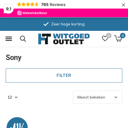
×
765
Reviews
9,1
Zeer hoge korting
0
0
Sony
FILTER
-41%