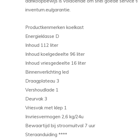
aankoopbewijs is voldoende om snel goede service te
inventum.eu/garantie.
Productkenmerken koelkast
Energieklasse D
Inhoud 112 liter
Inhoud koelgedeelte 96 liter
Inhoud vriesgedeelte 16 liter
Binnenverlichting led
Draagplateau 3
Vershoudlade 1
Deurvak 3
Vriesvak met klep 1
Invriesvermogen 2,6 kg/24u
Bewaartijd bij stroomuitval 7 uur
Steraanduiding ****