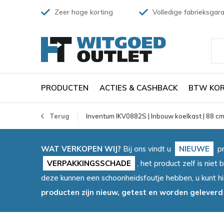
Zeer hoge korting
Volledige fabrieksgara
PRODUCTEN
ACTIES & CASHBACK
BTW KOR
Terug
Inventum IKV0882S | Inbouw koelkast | 88 cm
WAT VERKOPEN WIJ?
Bij ons vindt u
NIEUWE
pr
VERPAKKINGSSCHADE
, het product zelf is ni
deze kunnen een schoonheidsfoutje hebben, u kunt h
producten zijn nieuw, getest en worden geleverd