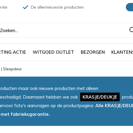
ntie
De allernieuwste producten
TING ACTIE
WITGOED OUTLET
BEZORGEN
KLANTEN
 | Sleepdeur
oducten maar ook nieuwe producten met alleen
et beschadigd. Daarnaast hebben we ook
KRASJE/DEUKJE
produ
iervoor foto's aanvragen op de productpagina.
Alle KRASJE/DEU
 met fabrieksgarantie.