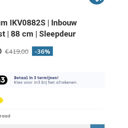
um IKV0882S | Inbouw
t | 88 cm | Sleepdeur
0
-36%
€419,00
rraad