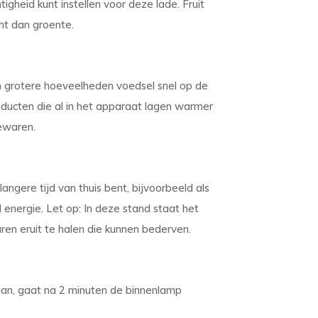
igheid kunt instellen voor deze lade. Fruit
cht dan groente.
m grotere hoeveelheden voedsel snel op de
oducten die al in het apparaat lagen warmer
ewaren.
angere tijd van thuis bent, bijvoorbeeld als
 energie. Let op: In deze stand staat het
ren eruit te halen die kunnen bederven.
daan, gaat na 2 minuten de binnenlamp