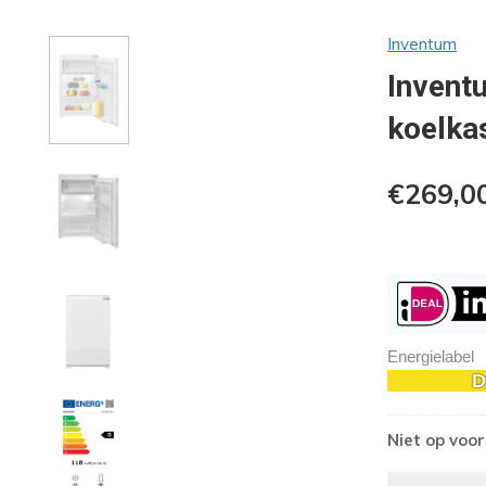
Inventum
Invent
koelkas
€269,0
Energielabel
Niet op voo