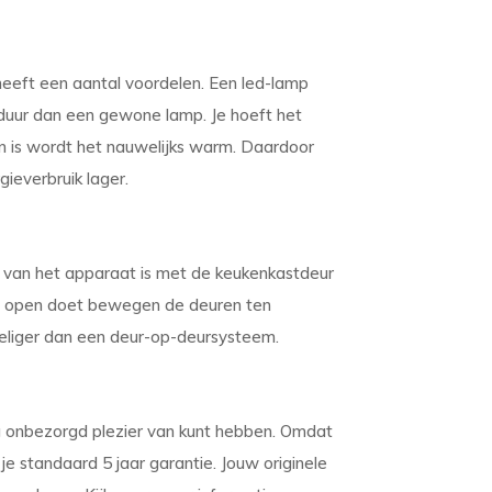
heeft een aantal voordelen. Een led-lamp
sduur dan een gewone lamp. Je hoeft het
an is wordt het nauwelijks warm. Daardoor
gieverbruik lager.
 van het apparaat is met de keukenkastdeur
st open doet bewegen de deuren ten
rdeliger dan een deur-op-deursysteem.
ng onbezorgd plezier van kunt hebben. Omdat
je standaard 5 jaar garantie. Jouw originele