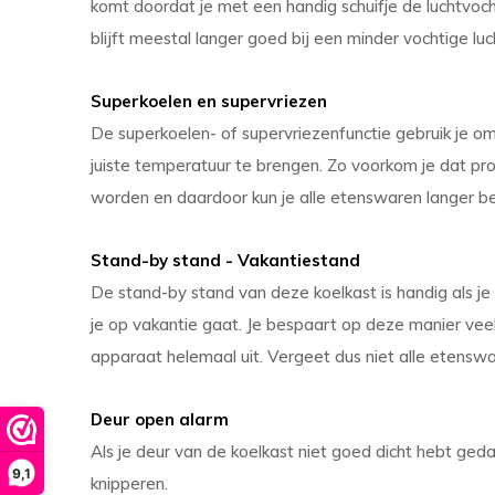
komt doordat je met een handig schuifje de luchtvocht
blijft meestal langer goed bij een minder vochtige lu
Superkoelen en supervriezen
De superkoelen- of supervriezenfunctie gebruik je o
juiste temperatuur te brengen. Zo voorkom je dat pr
worden en daardoor kun je alle etenswaren langer b
Stand-by stand - Vakantiestand
De stand-by stand van deze koelkast is handig als je l
je op vakantie gaat. Je bespaart op deze manier veel
apparaat helemaal uit. Vergeet dus niet alle etenswa
Deur open alarm
Als je deur van de koelkast niet goed dicht hebt ge
9,1
knipperen.