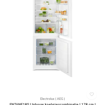
Electrolux ( AEG )
ENT6NE18S | Inbouw koelvriescombinatie | 178 cm |