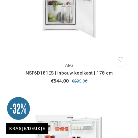
AEG
NSF6D181ES | Inbouw koelkast | 178 cm
€544,00
€999,00
-32%
KRASJE/DEUKJE