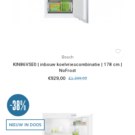
Bosch
KIN86VSE0 | inbouw koelvriescombinatie | 178 cm |
NoFrost
€929,00
€1.399,00
-38%
NIEUW IN DOOS