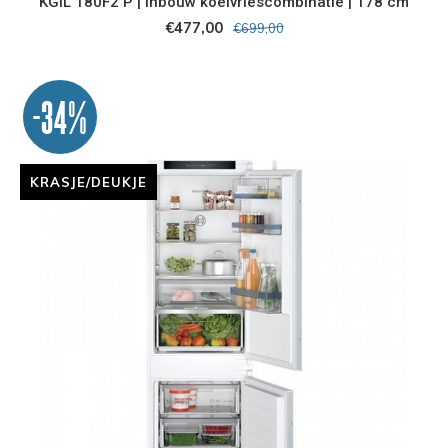
KGIL 180F2 P | Inbouw koelvriescombinatie | 178 cm
€477,00
€699,00
-34%
KRASJE/DEUKJE