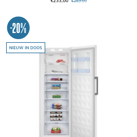
€233,00
€269,00
-20%
NIEUW IN DOOS