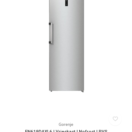
Gorenje
FN619DAXL6 | Vrieskast | Nofrost | RVS