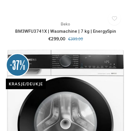
Beko
BM3WFU3741X | Wasmachine | 7 kg | EnergySpin
€299,00
€399,00
-37%
KRASJE/DEUKJE