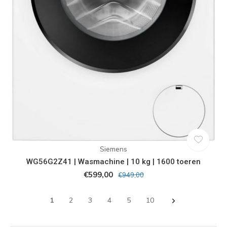
Siemens
WG56G2Z41 | Wasmachine | 10 kg | 1600 toeren
€599,00
€949,00
1
2
3
4
5
10