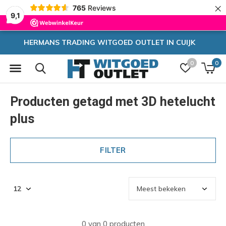
×
765
Reviews
9,1
OUTLET IN CUIJK
Zeer hoge k
0
0
Producten getagd met 3D hetelucht
plus
FILTER
0 van 0 producten