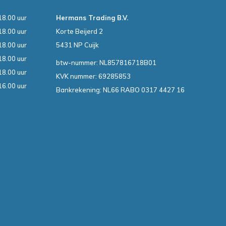
18.00 uur
Hermans Trading B.V.
18.00 uur
Korte Beijerd 2
18.00 uur
5431 NP Cuijk
18.00 uur
btw-nummer: NL857816718B01
18.00 uur
KVK nummer: 69285853
16.00 uur
Bankrekening: NL66 RABO 0317 4427 16