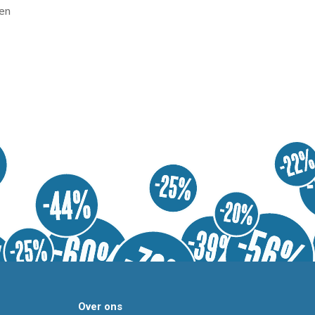
en
Over ons