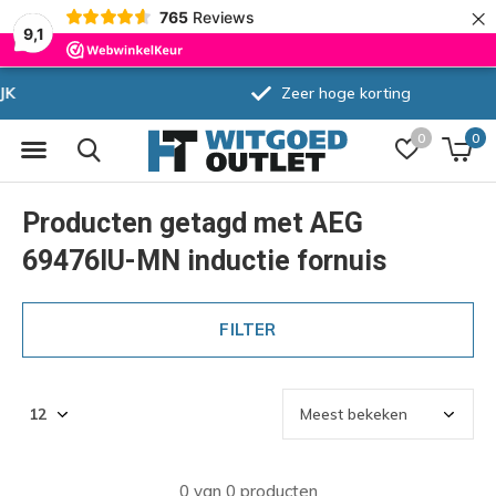
×
765
Reviews
9,1
Zeer hoge korting
0
0
Producten getagd met AEG
69476IU-MN inductie fornuis
FILTER
0 van 0 producten