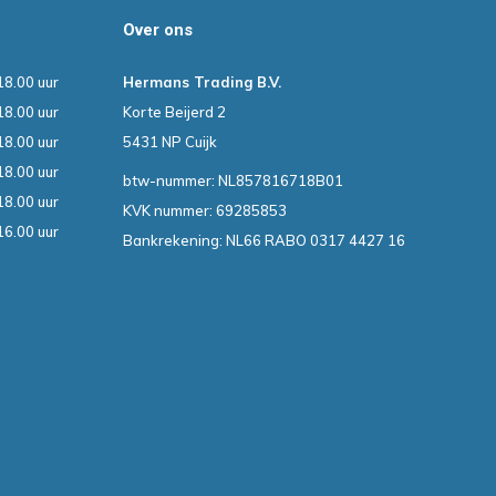
Over ons
18.00 uur
Hermans Trading B.V.
18.00 uur
Korte Beijerd 2
18.00 uur
5431 NP Cuijk
18.00 uur
btw-nummer: NL857816718B01
18.00 uur
KVK nummer: 69285853
16.00 uur
Bankrekening: NL66 RABO 0317 4427 16