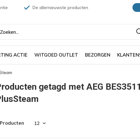
ntie
De allernieuwste producten
TING ACTIE
WITGOED OUTLET
BEZORGEN
KLANTEN
sSteam
Producten getagd met AEG BES351
PlusSteam
 Producten