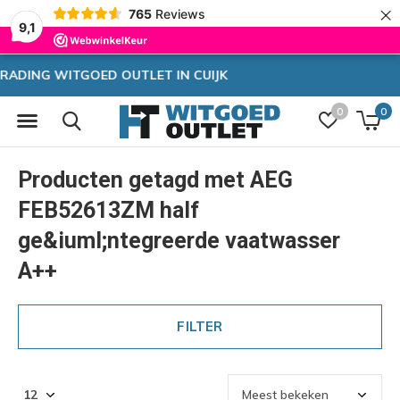
×
765
Reviews
9,1
Zeer hoge korting
0
0
Producten getagd met AEG
FEB52613ZM half
ge&iuml;ntegreerde vaatwasser
A++
FILTER