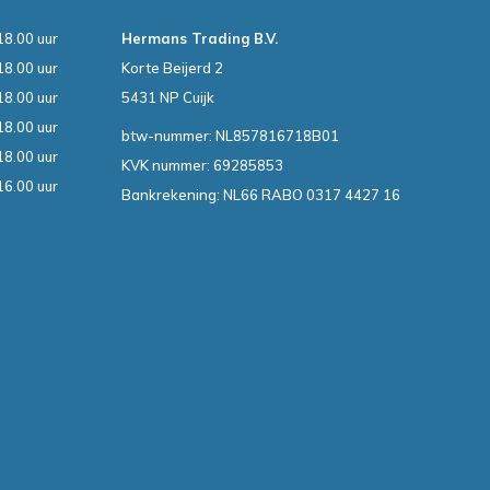
18.00 uur
Hermans Trading B.V.
18.00 uur
Korte Beijerd 2
18.00 uur
5431 NP Cuijk
18.00 uur
btw-nummer: NL857816718B01
18.00 uur
KVK nummer: 69285853
16.00 uur
Bankrekening: NL66 RABO 0317 4427 16