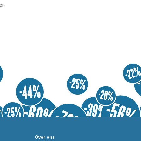
en
Over ons