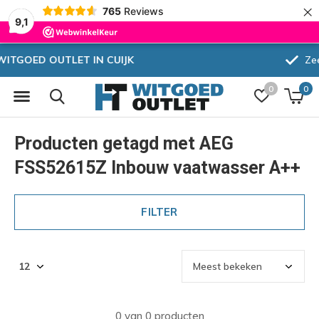
×
765
Reviews
9,1
Zeer hoge korting
0
0
Producten getagd met AEG
FSS52615Z Inbouw vaatwasser A++
FILTER
0 van 0 producten