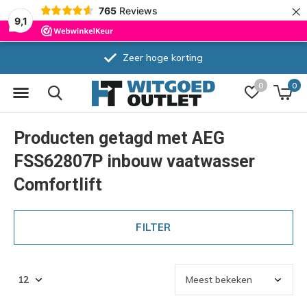
×
765
Reviews
9,1
Zeer hoge korting
0
0
Producten getagd met AEG
FSS62807P inbouw vaatwasser
Comfortlift
FILTER