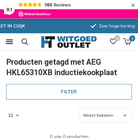
×
765
Reviews
9,1
Zeer hoge korting
0
0
Producten getagd met AEG
HKL65310XB inductiekookplaat
FILTER
0 van 0 producten