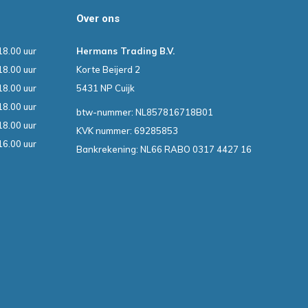
Over ons
18.00 uur
Hermans Trading B.V.
18.00 uur
Korte Beijerd 2
18.00 uur
5431 NP Cuijk
18.00 uur
btw-nummer: NL857816718B01
18.00 uur
KVK nummer: 69285853
16.00 uur
Bankrekening: NL66 RABO 0317 4427 16