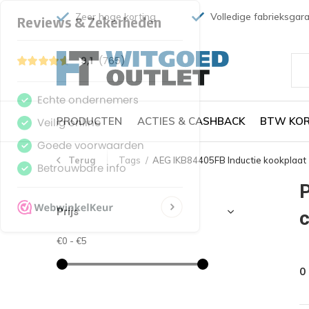
Zeer hoge korting
Volledige fabrieksgara
PRODUCTEN
ACTIES & CASHBACK
BTW KOR
Terug
Tags
AEG IKB84405FB Inductie kookplaat 
P
Prijs
€0
-
€5
0